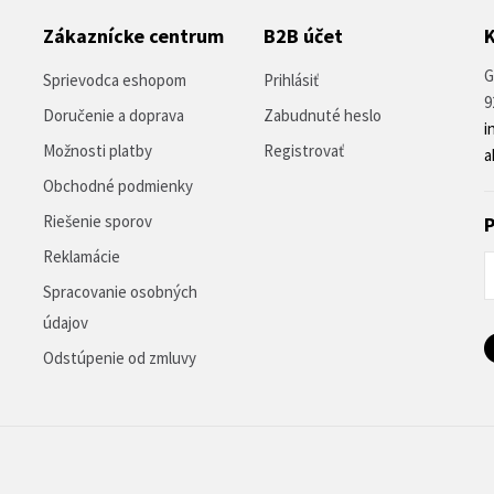
Zákaznícke centrum
B2B účet
G
Sprievodca eshopom
Prihlásiť
9
Doručenie a doprava
Zabudnuté heslo
i
Možnosti platby
Registrovať
a
Obchodné podmienky
Riešenie sporov
P
Reklamácie
Spracovanie osobných
údajov
Odstúpenie od zmluvy