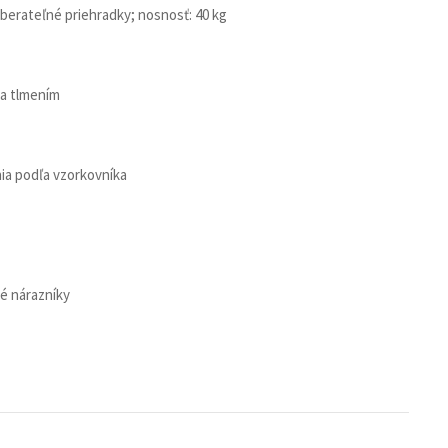
yberateľné priehradky; nosnosť: 40 kg
 a tlmením
ia podľa vzorkovníka
vé nárazníky