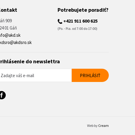
Kontakt
Potrebujete poradiť?
áň 909
+421 911 600 625
24 01 Gáň
(Po. - Pia. od 7:00 do 17:00)
nfo@akd.sk
kdsro@akdsro.sk
rihlásenie do newslettra
Web by
Cream