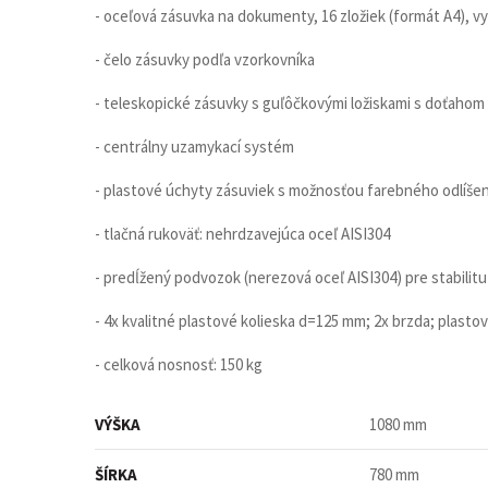
- oceľová zásuvka na dokumenty, 16 zložiek (formát A4), v
- čelo zásuvky podľa vzorkovníka
- teleskopické zásuvky s guľôčkovými ložiskami s doťahom
- centrálny uzamykací systém
- plastové úchyty zásuviek s možnosťou farebného odlíšen
- tlačná rukoväť: nehrdzavejúca oceľ AISI304
- predĺžený podvozok (nerezová oceľ AISI304) pre stabilitu
- 4x kvalitné plastové kolieska d=125 mm; 2x brzda; plasto
- celková nosnosť: 150 kg
VÝŠKA
1080 mm
ŠÍRKA
780 mm