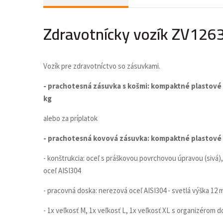
Zdravotnícky vozík ZV126
Vozík pre zdravotníctvo so zásuvkami.
- prachotesná zásuvka s košmi: kompaktné plastové 
kg
alebo za príplatok
- prachotesná kovová zásuvka: kompaktné plastové č
- konštrukcia: oceľ s práškovou povrchovou úpravou (sivá)
oceľ AISI304
- pracovná doska: nerezová oceľ AISI304 - svetlá výška 12
- 1x veľkosť M, 1x veľkosť L, 1x veľkosť XL s organizérom