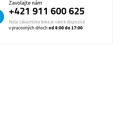
Zavolajte nám
trovacie nočné stolíky
+421 911 600 625
o a horeca
Naša zákaznícka linka je vám k dispozícii
denie
Barové stoličky
v pracovných dňoch
od 8:00 do 17:00
 kontajnery
- Lean Manufacturing
re domovy seniorov