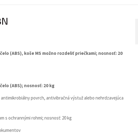
3N
čelo (ABS), koše MS možno rozdeliť priečkami; nosnosť: 20
elo (ABS); nosnosť: 20 kg
, antimikrobiálny povrch, antivibračná výstuž alebo nehrdzavejúca
 mm s ochrannými rohmi; nosnosť: 20 kg
 dokumentov