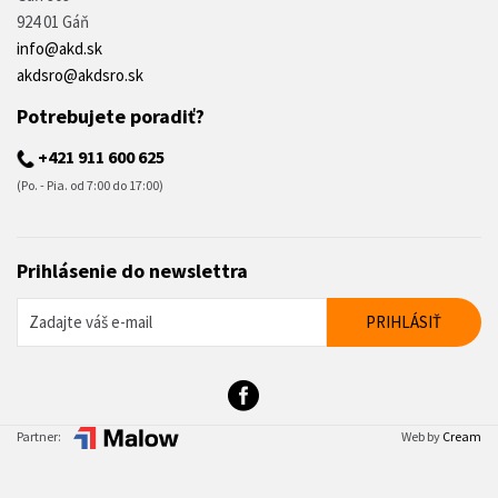
924 01 Gáň
info@akd.sk
akdsro@akdsro.sk
Potrebujete poradiť?
+421 911 600 625
(Po. - Pia. od 7:00 do 17:00)
Prihlásenie do newslettra
Partner:
Web by
Cream