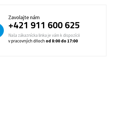
trovacie nočné stolíky
o a horeca
Zavolajte nám
+421 911 600 625
denie
Barové stoličky
Naša zákaznícka linka je vám k dispozícii
v pracovných dňoch
od 8:00 do 17:00
 kontajnery
- Lean Manufacturing
re domovy seniorov