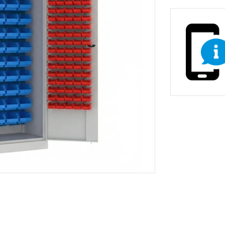
non-stop prevádzky
Zdravotnícke a oše
vé stoličky
Stoličky pre gastr
asážne ležadlá
ka
Nemocničné postele
Stoličky, kreslá a se
Prebaľovacie pulty
Dielenské vozíky a
inštrumenty
Infúzne stojany
ecializovaným určením
tojany s košmi
rádla a odpadu
 žiariče
Vešiaky
Trubkové systémy 
vé regály
ly
Regály do obchodu
Drevený nábytok p