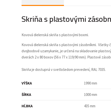
Skriňa s plastovými záso
Kovová dielenská skriňa s plastovými boxmi.
Kovová dielenská skriňa s plastovými zásobníkmi. Všetky 
dvojbodové uzamykanie, je určená na skladovanie plastovýc
dverách 2 x 80 boxov (56 x 77 x 119/90 mm). Plastové zásob
Skriňa je dostupná v svetlošedom prevedení, RAL 7035.
VÝŠKA
1990 mm
ŠÍRKA
1000 mm
HĹBKA
435 mm