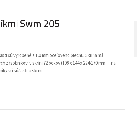
bníkmi Swm 205
časti sú vyrobené z 1,0 mm oceľového plechu. Skriňa má
h zásobníkov: v skrini 72 boxov (108 x 144 x 224/170 mm) + na
níky sú súčasťou skrine.