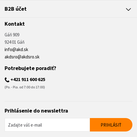
B2B účet
Kontakt
Gáň 909
924 01 Gáň
info@akd.sk
akdsro@akdsro.sk
Potrebujete poradiť?
+421 911 600 625
(Po. - Pia. od 7:00 do 17:00)
Prihlásenie do newslettra