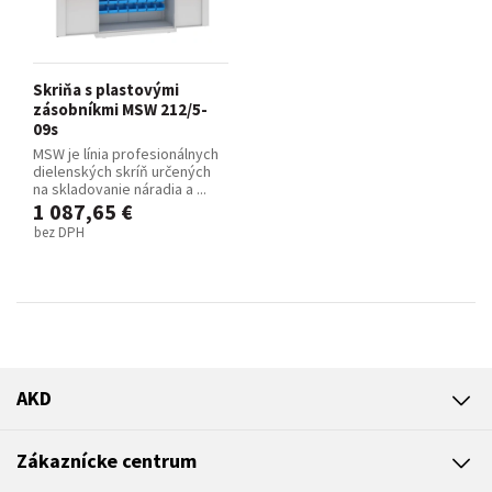
Skriňa s plastovými
zásobníkmi MSW 212/5-
09s
MSW je línia profesionálnych
dielenských skríň určených
na skladovanie náradia a ...
1 087,65 €
bez DPH
AKD
Zákaznícke centrum