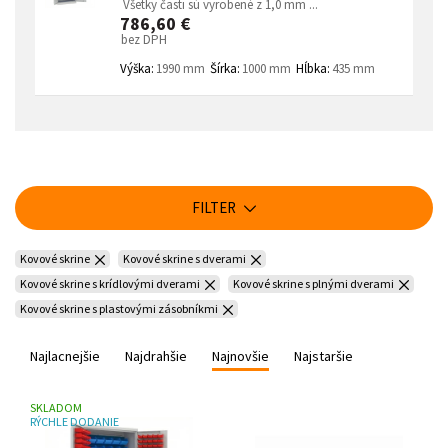
Všetky časti sú vyrobené z 1,0 mm ...
786,60 €
bez DPH
Výška:
1990 mm
Šírka:
1000 mm
Hĺbka:
435 mm
FILTER
Kovové skrine
Kovové skrine s dverami
Kovové skrine s krídlovými dverami
Kovové skrine s plnými dverami
Kovové skrine s plastovými zásobníkmi
Najlacnejšie
Najdrahšie
Najnovšie
Najstaršie
SKLADOM
RÝCHLE DODANIE