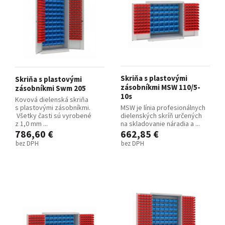
Skriňa s plastovými
Skriňa s plastovými
zásobníkmi MSW 110/5-
zásobníkmi Swm 205
10s
Kovová dielenská skriňa
s plastovými zásobníkmi.
MSW je línia profesionálnych
Všetky časti sú vyrobené
dielenských skríň určených
z 1,0 mm ...
na skladovanie náradia a ...
786,60 €
662,85 €
bez DPH
bez DPH