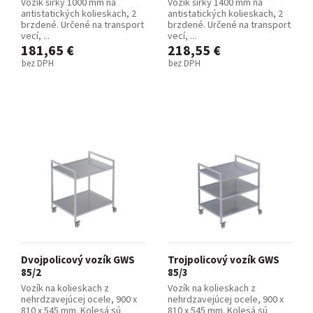
Vozík šírky 1000 mm na
Vozík šírky 1400 mm na
antistatických kolieskach, 2
antistatických kolieskach, 2
brzdené. Určené na transport
brzdené. Určené na transport
vecí, ...
vecí, ...
181,65 €
218,55 €
bez DPH
bez DPH
Dvojpolicový vozík GWS
Trojpolicový vozík GWS
85/2
85/3
Vozík na kolieskach z
Vozík na kolieskach z
nehrdzavejúcej ocele, 900 x
nehrdzavejúcej ocele, 900 x
810 x 545 mm. Kolesá sú
810 x 545 mm. Kolesá sú