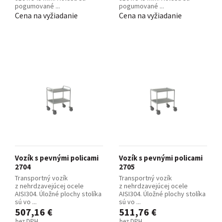
pogumované ...
pogumované ...
Cena na vyžiadanie
Cena na vyžiadanie
Vozík s pevnými policami
Vozík s pevnými policami
2704
2705
Transportný vozík
Transportný vozík
z nehrdzavejúcej ocele
z nehrdzavejúcej ocele
AISI304. Úložné plochy stolíka
AISI304. Úložné plochy stolíka
sú vo ...
sú vo ...
507,16 €
511,76 €
bez DPH
bez DPH