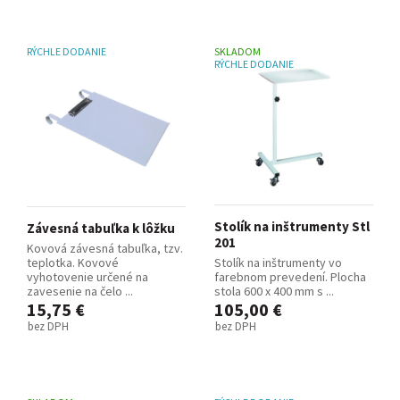
RÝCHLE DODANIE
SKLADOM
RÝCHLE DODANIE
Stolík na inštrumenty Stl
Závesná tabuľka k lôžku
201
Kovová závesná tabuľka, tzv.
teplotka. Kovové
Stolík na inštrumenty vo
vyhotovenie určené na
farebnom prevedení. Plocha
zavesenie na čelo ...
stola 600 x 400 mm s ...
15,75 €
105,00 €
bez DPH
bez DPH