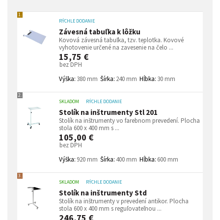
1.
RÝCHLE DODANIE
Závesná tabuľka k lôžku
Kovová závesná tabuľka, tzv. teplotka. Kovové
vyhotovenie určené na zavesenie na čelo ...
15,75 €
bez DPH
Výška:
380 mm
Šírka:
240 mm
Hĺbka:
30 mm
2.
SKLADOM
RÝCHLE DODANIE
Stolík na inštrumenty Stl 201
Stolík na inštrumenty vo farebnom prevedení. Plocha
stola 600 x 400 mm s ...
105,00 €
bez DPH
Výška:
920 mm
Šírka:
400 mm
Hĺbka:
600 mm
3.
SKLADOM
RÝCHLE DODANIE
Stolík na inštrumenty Std
Stolík na inštrumenty v prevedení antikor. Plocha
stola 600 x 400 mm s reguľovateľnou ...
246,75 €