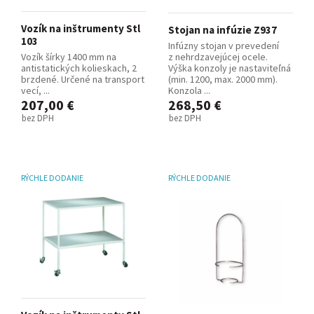
Vozík na inštrumenty Stl
Stojan na infúzie Z937
103
Infúzny stojan v prevedení
Vozík šírky 1400 mm na
z nehrdzavejúcej ocele.
antistatických kolieskach, 2
Výška konzoly je nastaviteľná
brzdené. Určené na transport
(min. 1200, max. 2000 mm).
vecí, ...
Konzola ...
207,00 €
268,50 €
bez DPH
bez DPH
RÝCHLE DODANIE
RÝCHLE DODANIE