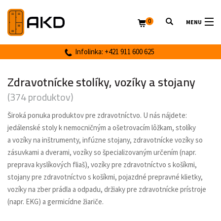
0
MENU
Infolinka: +421 911 600 625
Zdravotnícke stolíky, vozíky a stojany
(374 produktov)
Široká ponuka produktov pre zdravotníctvo. U nás nájdete:
jedálenské stoly k nemocničným a ošetrovacím lôžkam, stolíky
a vozíky na inštrumenty, infúzne stojany, zdravotnícke vozíky so
zásuvkami a dverami, vozíky so špecializovaným určením (napr.
preprava kyslíkových fliaš), vozíky pre zdravotníctvo s košíkmi,
stojany pre zdravotníctvo s košíkmi, pojazdné prepravné klietky,
vozíky na zber prádla a odpadu, držiaky pre zdravotnícke prístroje
(napr. EKG) a germicídne žiariče.