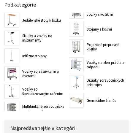
Podkategórie
vozíky s košíkmi
Jedálenské stoly k lôžku
Stojany s košmi
Stolíky a vozíky na
inštrumenty
Pojazdné prepravné
klietky
Infúzne stojany
Vozíky na zber prádla a
odpadu
Vozíky so zásuvkami a
dverami
Držiaky zdravotníckych
prístrojov
Vozíky so
špecializovaným určením
Germicídne žiariče
Multifunkčné zdravotnícke
Najpredávanejšie v kategórii