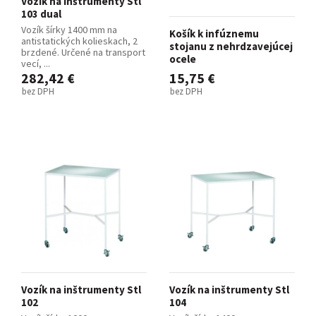
Vozík na inštrumenty Stl
103 dual
Vozík šírky 1400 mm na
Košík k infúznemu
antistatických kolieskach, 2
stojanu z nehrdzavejúcej
brzdené. Určené na transport
ocele
vecí, ...
282,42 €
15,75 €
bez DPH
bez DPH
Vozík na inštrumenty Stl
Vozík na inštrumenty Stl
102
104