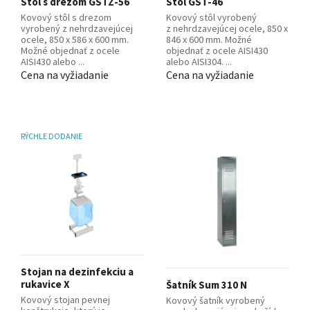
Stôl s drezom GSTZ-56
Stôl GST-46
Kovový stôl s drezom
Kovový stôl vyrobený
vyrobený z nehrdzavejúcej
z nehrdzavejúcej ocele, 850 x
ocele, 850 x 586 x 600 mm.
846 x 600 mm. Možné
Možné objednať z ocele
objednať z ocele AISI430
AISI430 alebo ...
alebo AISI304. ...
Cena na vyžiadanie
Cena na vyžiadanie
RÝCHLE DODANIE
Stojan na dezinfekciu a
rukavice X
Šatník Sum 310 N
Kovový stojan pevnej
Kovový šatník vyrobený