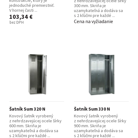
konštrukcie, ktorý je
z nehrdzavejúcej ocele šírky
jednoduché premiestniť.
300 mm. Skriňa je
V hornej časti ...
uzamykateľná a dodáva sa
103,34 €
s 2 kľúčmi pre každé ...
Cena na vyžiadanie
bez DPH
Šatník Sum 320 N
Šatník Sum 330 N
Kovový šatník vyrobený
Kovový šatník vyrobený
z nehrdzavejúcej ocele šírky
z nehrdzavejúcej ocele šírky
600 mm. Skriňa je
900 mm. Skriňa je
uzamykateľná a dodáva sa
uzamykateľná a dodáva sa
s 2 kľúčmi pre každé ...
s 2 kľúčmi pre každé ...