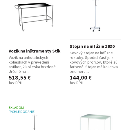
Stojan na infúzie Z930
Vozík na inštrumenty Stlk
Kovový stojan na infúzne
Vozík na antistatických
roztoky. Spodná časť je z
kolieskach v prevedení
kovových profilov, ktoré sú
antikor, 2 kolieska brzdené.
farbené. Stojan má kolieska
Určené na ...
priemeru ...
518,55 €
144,00 €
bez DPH
bez DPH
SKLADOM
RÝCHLE DODANIE