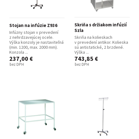
Skriňa s držiakom infúzií
Stojan na infúzie Z936
Szla
Infúzny stojan v prevedení
z nehrdzavejúcej ocele.
Skriňa na kolieskach
Výška konzoly je nastaviteľná
v prevedení antikor. Kolieska
(min. 1200, max. 2000 mm).
sú antistatické, 2 brzdené.
Konzola ...
Výška ...
237,00 €
743,85 €
bez DPH
bez DPH