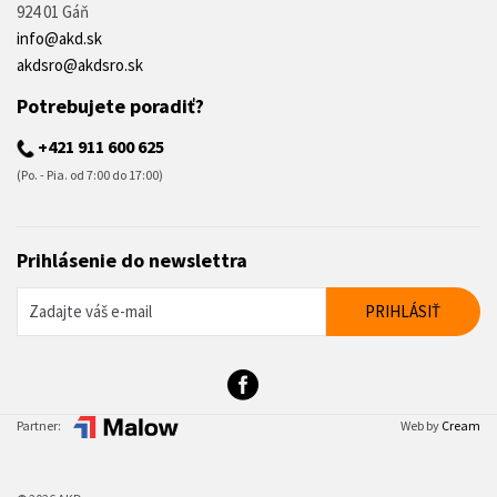
924 01 Gáň
info@akd.sk
akdsro@akdsro.sk
Potrebujete poradiť?
+421 911 600 625
(Po. - Pia. od 7:00 do 17:00)
Prihlásenie do newslettra
Partner:
Web by
Cream