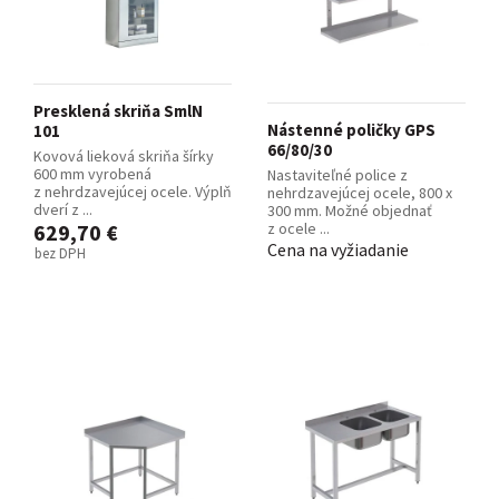
Presklená skriňa SmlN
Nástenné poličky GPS
101
66/80/30
Kovová lieková skriňa šírky
600 mm vyrobená
Nastaviteľné police z
z nehrdzavejúcej ocele. Výplň
nehrdzavejúcej ocele, 800 x
dverí z ...
300 mm. Možné objednať
629,70 €
z ocele ...
Cena na vyžiadanie
bez DPH